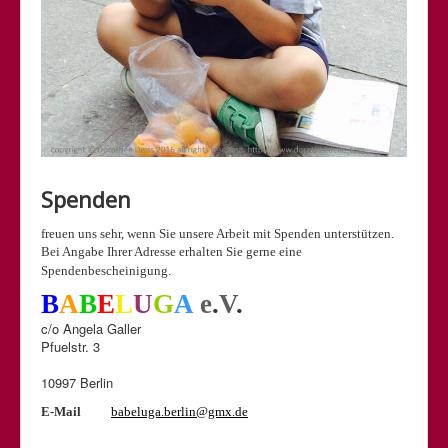
Spenden
freuen uns sehr, wenn Sie unsere Arbeit mit Spenden unterstützen.
Bei Angabe Ihrer Adresse erhalten Sie gerne eine
Spendenbescheinigung.
B
A
B
E
L
U
G
A
e
.
V
.
c/o Angela Galler
Pfuelstr. 3
10997 Berlin
E-Mail
babeluga.berlin@gmx.de